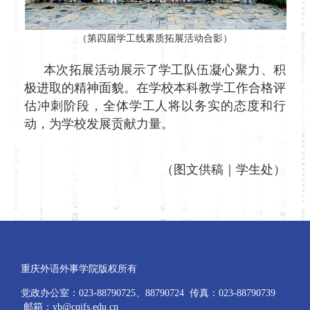
（第四届学工线素质拓展活动合影）
本次拓展活动展示了学工队伍凝心聚力、积
极进取的精神面貌。在学校本科教学工作合格评
估冲刺阶段，全体学工人将以务实的态度和行
动，为学校发展贡献力量。
（图文供稿｜学生处）
重庆外语外事学院版权所有
党政办公室：023-88790725、88790724 传真：023-88790739
邮箱：yb@cqifs.edu.cn