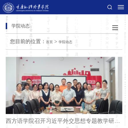
切
换
导
航
学院动态
您目前的位置：
>
首页
学院动态
西方语学院召开习近平外交思想专题教学研讨
会