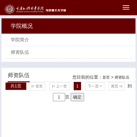
切
换
导
学院概况
航
学院简介
师资队伍
师资队伍
您目前的位置：
>
首页
师资队伍
共1页
1
到
|< 首页
|< 上一页
下一页 >
尾页 >|
页
确定