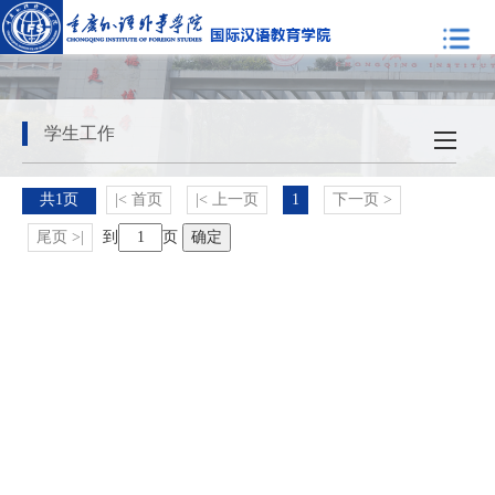
学生工作
共1页
|< 首页
|< 上一页
1
下一页 >
尾页 >|
到
页
确定